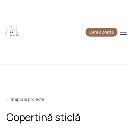
Cere o ofertă
← Înapoi la proiecte
Copertină sticlă